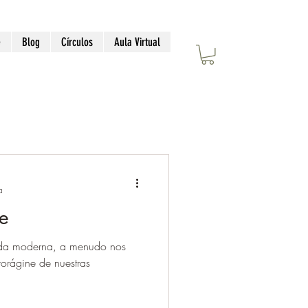
e
Blog
Círculos
Aula Virtual
a
te
 vida moderna, a menudo nos
orágine de nuestras