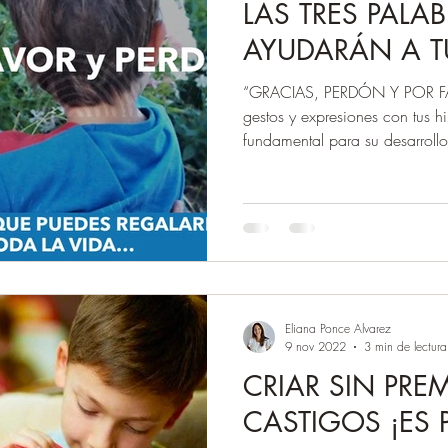
LAS TRES PALA
AYUDARÁN A T
“GRACIAS, PERDÓN Y POR FAVO
gestos y expresiones con tus hi
fundamental para su desarrollo
Eliana Ponce Alvarez
9 nov 2022
3 min de lectura
CRIAR SIN PRE
CASTIGOS ¡ES 