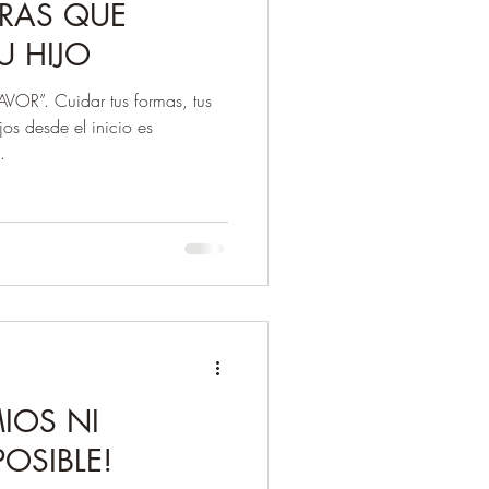
BRAS QUE
U HIJO
R”. Cuidar tus formas, tus
jos desde el inicio es
.
MIOS NI
POSIBLE!