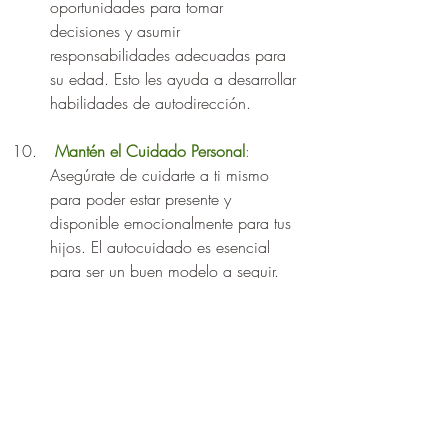
oportunidades para tomar 
decisiones y asumir 
responsabilidades adecuadas para 
su edad. Esto les ayuda a desarrollar 
habilidades de autodirección.
Mantén el Cuidado Personal
: 
Asegúrate de cuidarte a ti mismo 
para poder estar presente y 
disponible emocionalmente para tus 
hijos. El autocuidado es esencial 
para ser un buen modelo a seguir.
Recuerda que la conexión emocional es 
un proceso continuo que se desarrolla a 
lo largo del tiempo. Al seguir estos 
consejos, puedes fortalecer tu relación 
con tus hijos y ayudarte a enfrentar el 
comienzo de la escuela de manera más 
segura y confiada.