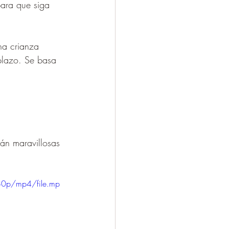
para que siga 
na crianza 
 plazo. Se basa 
rán maravillosas 
80p/mp4/file.mp