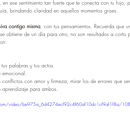
 en ese sentimiento tan fuerte que te conecta con tu hijo, 
guía, brindando claridad en aquellos momentos grises.
iva contigo misma
, con tus pensamientos. Recuerda que u
o se obtiene de un día para otro; no son resultados a corto
con:
tus palabras y tus actos.
 emocional.
 conflictos con amor y firmeza, mirar los de errores que se
e aprendizaje para ambos.
tic.com/video/be975a_6d4274ecf92c4f60af10dc1cf9af1f8a/10