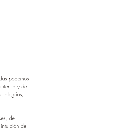
odas podemos 
intensa y de 
, alegrías, 
ses, de 
intuición de 