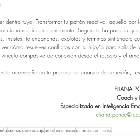
:
er dentro tuyo. Transformar tu patrón reactivo, aquello por 
eaccionamos inconscientemente. Seguro te ha pasado que
es, insistes, te enganchas, explotas y terminas sintiéndote c
ver cómo resuelves conflictos con tu hijo/a para salir de 
 vínculo compasivo de conexión desde el respeto y el amor
les te acompaño en tu proceso de crianza de conexión, re
ELIANA P
Coach y 
Especializada en Inteligencia Emo
eliana.ponce@rec
milia
crianza
aprendizaje
amor
maternidad
autodescubrimiento