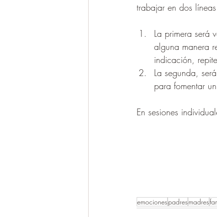
trabajar en dos líneas
La primera será v
alguna manera r
indicación, repit
La segunda, será 
para fomentar un
En sesiones individua
emociones
padres
madres
fa