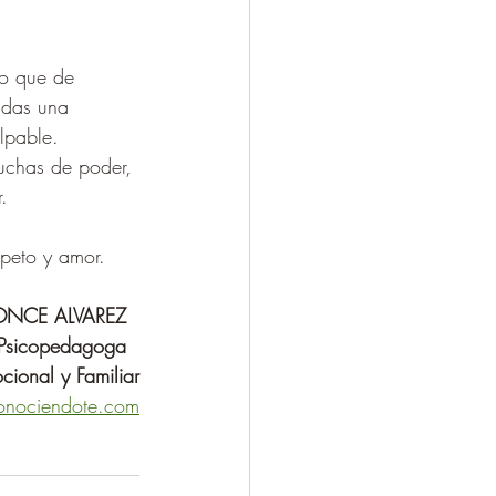
lo que de 
 das una 
ulpable.
luchas de poder, 
.
speto y amor.
ONCE ALVAREZ
Psicopedagoga
cional y Familiar
onociendote.com