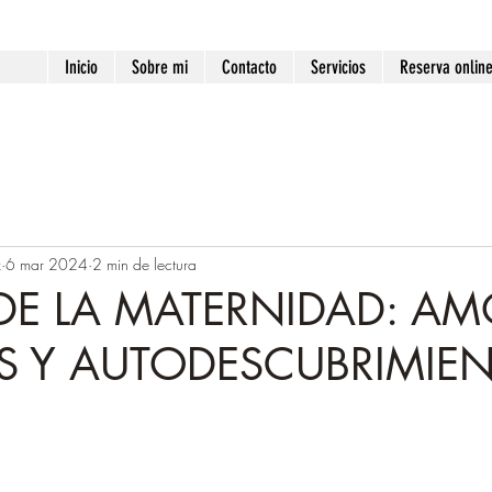
Inicio
Sobre mi
Contacto
Servicios
Reserva onlin
z
6 mar 2024
2 min de lectura
E DE LA MATERNIDAD: AM
S Y AUTODESCUBRIMIE