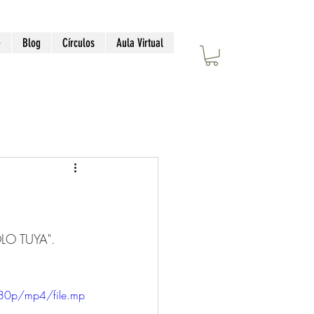
e
Blog
Círculos
Aula Virtual
LO TUYA".
80p/mp4/file.mp