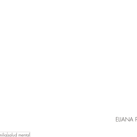
ELIANA 
milia
salud mental