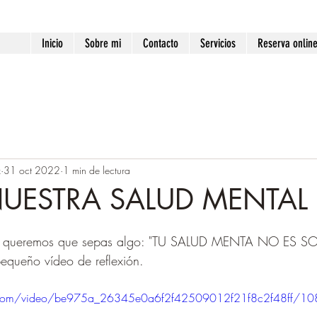
Inicio
Sobre mi
Contacto
Servicios
Reserva onlin
z
31 oct 2022
1 min de lectura
 NUESTRA SALUD MENTAL
á queremos que sepas algo: "TU SALUD MENTA NO ES SO
equeño vídeo de reflexión.
tic.com/video/be975a_26345e0a6f2f42509012f21f8c2f48ff/10