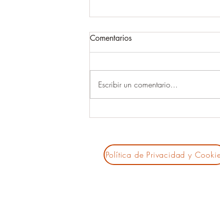
Comentarios
Escribir un comentario...
Crianza respetuosa: sanar
para crecer junto a nuestros
hijos
Política de Privacidad y Cooki