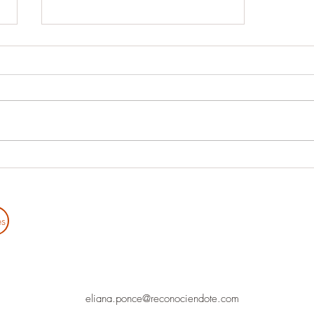
El verdadero valor de la
crianza: acompañar a
nuestros hijos en su
crecimiento emocional
es
eliana.ponce@reconociendote.com