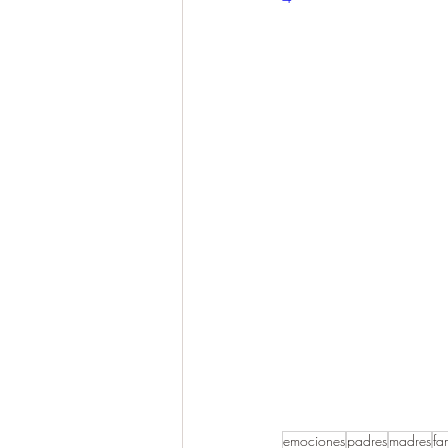
emociones
padres
madres
fa